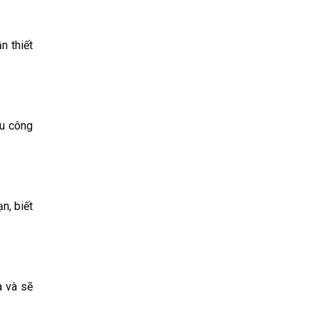
n thiết
ầu công
n, biết
à và sẽ