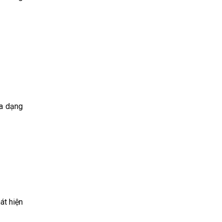
đa dạng
át hiện