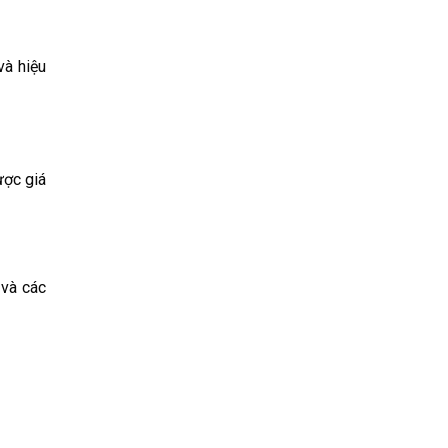
và hiệu
ược giá
 và các