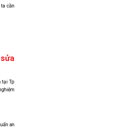
 ta cần
 sửa
 tại Tp
 nghiệm
huẩn an