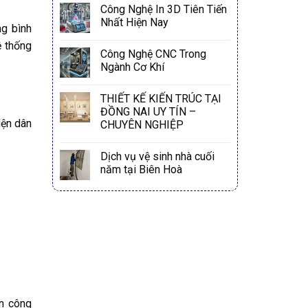
Công Nghệ In 3D Tiên Tiến
Nhất Hiện Nay
ng bình
ệ thống
Công Nghệ CNC Trong
Ngành Cơ Khí
THIẾT KẾ KIẾN TRÚC TẠI
ĐỒNG NAI UY TÍN –
iện dân
CHUYÊN NGHIỆP
Dịch vụ vệ sinh nhà cuối
năm tại Biên Hoà
n công