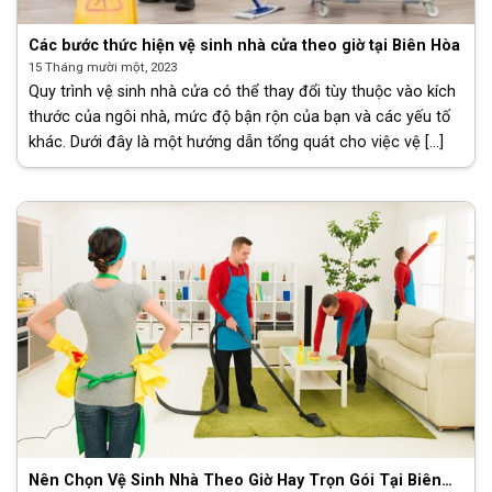
Các bước thức hiện vệ sinh nhà cửa theo giờ tại Biên Hòa
15 Tháng mười một, 2023
Quy trình vệ sinh nhà cửa có thể thay đổi tùy thuộc vào kích
thước của ngôi nhà, mức độ bận rộn của bạn và các yếu tố
khác. Dưới đây là một hướng dẫn tổng quát cho việc vệ [...]
Nên Chọn Vệ Sinh Nhà Theo Giờ Hay Trọn Gói Tại Biên