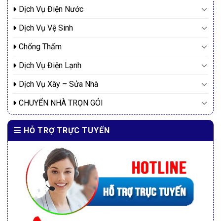
Dịch Vụ Điện Nước
Dịch Vụ Vệ Sinh
Chống Thấm
Dịch Vụ Điện Lạnh
Dịch Vụ Xây – Sửa Nhà
CHUYỂN NHÀ TRỌN GÓI
HỖ TRỢ TRỰC TUYẾN