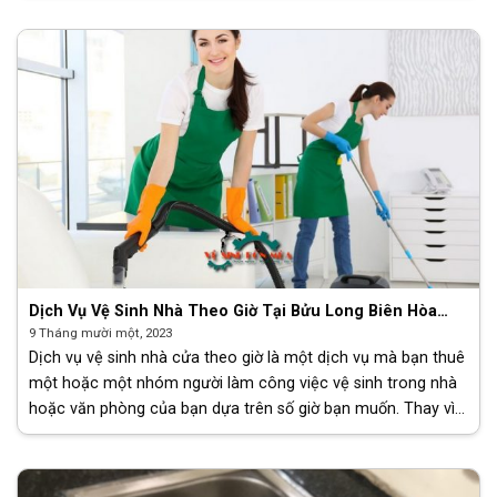
Dịch Vụ Vệ Sinh Nhà Theo Giờ Tại Bửu Long Biên Hòa
Đồng Nai
9 Tháng mười một, 2023
Dịch vụ vệ sinh nhà cửa theo giờ là một dịch vụ mà bạn thuê
một hoặc một nhóm người làm công việc vệ sinh trong nhà
hoặc văn phòng của bạn dựa trên số giờ bạn muốn. Thay vì
[...]