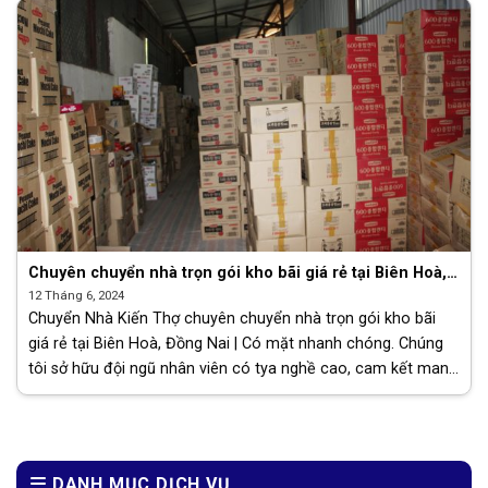
Chuyên chuyển nhà trọn gói kho bãi giá rẻ tại Biên Hoà,
Đồng Nai | Có mặt nhanh chóng
12 Tháng 6, 2024
Chuyển Nhà Kiến Thợ chuyên chuyển nhà trọn gói kho bãi
giá rẻ tại Biên Hoà, Đồng Nai | Có mặt nhanh chóng. Chúng
tôi sở hữu đội ngũ nhân viên có tya nghề cao, cam kết mang
đến cho [...]
DANH MỤC DỊCH VỤ