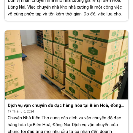
Đơn vị nhận chuyển nhà kho nhà xưởng giá rẻ tại Biên Hoà,
Đồng Nai. Việc chuyển nhà kho nhà xưởng là một công việc
vô cùng phức tạp và tốn kém thời gian. Do đó, việc lựa chọn
một [...]
Dịch vụ vận chuyển đồ đạc hàng hóa tại Biên Hoà, Đồng
Nai
17 Tháng 6, 2024
Chuyển Nhà Kiến Thợ cung cáp dịch vụ vận chuyển đồ đạc
hàng hóa tại Biên Hoà, Đồng Nai. Dịch vụ vận chuyển của
chúng tôi đáp ứng mọi nhu cầu từ cá nhân đến doanh