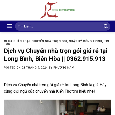
Skip
to
content
Search
for:
CHƯA PHÂN LOẠI
,
CHUYỂN NHÀ TRỌN GÓI
,
NHẬT KÝ CÔNG TRÌNH
,
TIN
TỨC
Dịch vụ Chuyển nhà trọn gói giá rẻ tại
Long Bình, Biên Hòa || 0362.915.913
POSTED ON
28 THÁNG 7, 2024
BY
PHƯƠNG NAM
Dịch vụ Chuyển nhà trọn gói giá rẻ tại Long Bình là gì? Hãy
cùng đội ngũ của chuyển nhà Kiến Thợ tìm hiểu nhé!