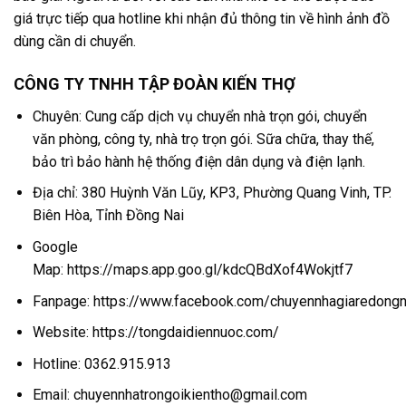
giá trực tiếp qua hotline khi nhận đủ thông tin về hình ảnh đồ
dùng cần di chuyển.
CÔNG TY TNHH TẬP ĐOÀN KIẾN THỢ
Chuyên: Cung cấp dịch vụ chuyển nhà trọn gói, chuyển
văn phòng, công ty, nhà trọ trọn gói. Sữa chữa, thay thế,
bảo trì bảo hành hệ thống điện dân dụng và điện lạnh.
Địa chỉ: 380 Huỳnh Văn Lũy, KP3, Phường Quang Vinh, TP.
Biên Hòa, Tỉnh Đồng Nai
Google
Map:
https://maps.app.goo.gl/kdcQBdXof4Wokjtf7
Fanpage:
https://www.facebook.com/chuyennhagiaredong
Website:
https://tongdaidiennuoc.com/
Hotline:
0362.915.913
Email: chuyennhatrongoikientho@gmail.com