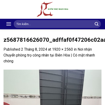
Skip
to
content
Search
for:
z5687816626070_adffaf0f47206c02a
Published
2 Tháng 8, 2024
at
1920 × 2560
in
Nơi nhận
Chuyển phòng trọ công nhân tại Biên Hòa | Có mặt nhanh
chóng