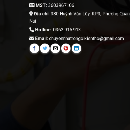
MST:
3603967106
Địa chỉ:
380 Huỳnh Văn Lũy, KP3, Phường Quang 
Nai
Hotline:
0362.915.913
Email:
chuyennhatrongoikientho@gmail.com