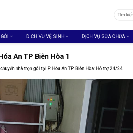
Search
for:
 GÓI
DỊCH VỤ VỆ SINH
DỊCH VỤ SỮA CHỮA
. Hóa An TP Biên Hòa 1
chuyển nhà trọn gói tại P. Hóa An TP Biên Hòa: Hỗ trợ 24/24