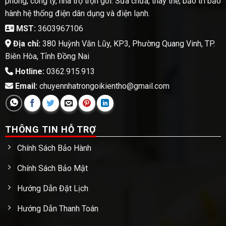
phòng, công ty, nhà trọ trọn gói. Sữa chữa, thay thế, bảo trì bảo
hành hệ thống điện dân dụng và điện lạnh.
MST:
3603967106
Địa chỉ:
380 Huỳnh Văn Lũy, KP3, Phường Quang Vinh, TP.
Biên Hòa, Tỉnh Đồng Nai
Hotline:
0362.915.913
Email:
chuyennhatrongoikientho@gmail.com
THÔNG TIN HỖ TRỢ
Chính Sách Bảo Hành
Chính Sách Bảo Mật
Hướng Dẫn Đặt Lịch
Hướng Dẫn Thanh Toán