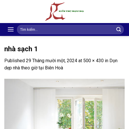
Skip
to
content
Search
for:
nhà sạch 1
Published
29 Tháng mười một, 2024
at
500 × 430
in
Dọn
dẹp nhà theo giờ tại Biên Hoà