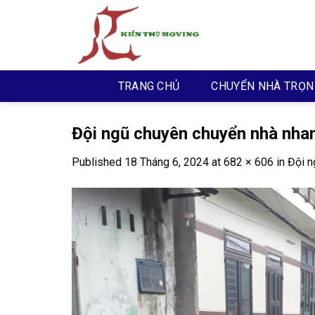
Skip
to
content
TRANG CHỦ
CHUYỂN NHÀ TRỌN
Đội ngũ chuyên chuyển nhà nha
Published
18 Tháng 6, 2024
at
682 × 606
in
Đội n