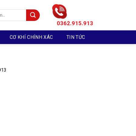
0362.915.913
CƠ KHÍ CHÍNH XÁC
TIN TỨC
913