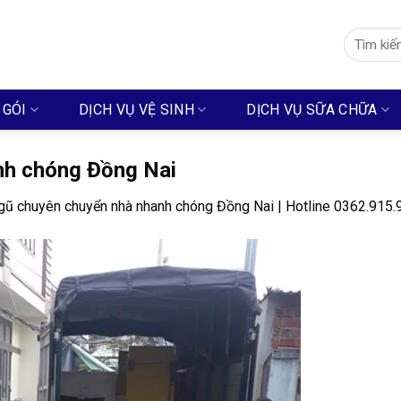
Search
for:
 GÓI
DỊCH VỤ VỆ SINH
DỊCH VỤ SỮA CHỮA
nh chóng Đồng Nai
gũ chuyên chuyển nhà nhanh chóng Đồng Nai | Hotline 0362.915.