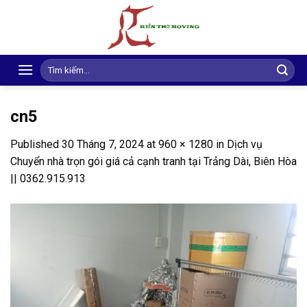
Skip
to
content
Search
for:
cn5
Published
30 Tháng 7, 2024
at
960 × 1280
in
Dịch vụ
Chuyển nhà trọn gói giá cả cạnh tranh tại Trảng Dài, Biên Hòa
|| 0362.915.913