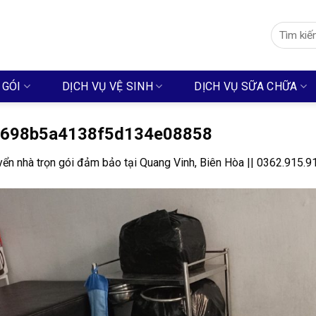
Search
for:
 GÓI
DỊCH VỤ VỆ SINH
DỊCH VỤ SỮA CHỮA
698b5a4138f5d134e08858
ển nhà trọn gói đảm bảo tại Quang Vinh, Biên Hòa || 0362.915.9