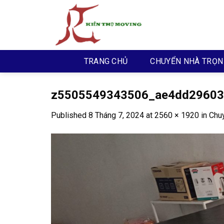
Skip
to
content
TRANG CHỦ
CHUYỂN NHÀ TRỌN
z5505549343506_ae4dd29603
Published
8 Tháng 7, 2024
at
2560 × 1920
in
Chuy