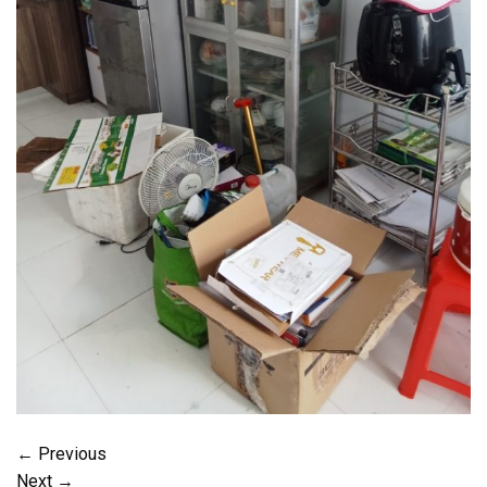
←
Previous
Next
→